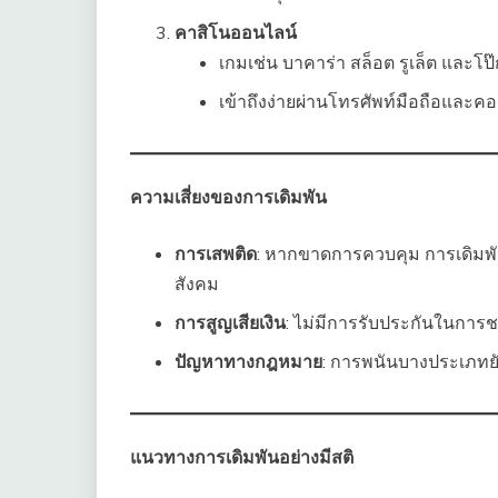
คาสิโนออนไลน์
เกมเช่น บาคาร่า สล็อต รูเล็ต และโป๊
เข้าถึงง่ายผ่านโทรศัพท์มือถือและคอ
ความเสี่ยงของการเดิมพัน
การเสพติด
: หากขาดการควบคุม การเดิมพัน
สังคม
การสูญเสียเงิน
: ไม่มีการรับประกันในการช
ปัญหาทางกฎหมาย
: การพนันบางประเภท
แนวทางการเดิมพันอย่างมีสติ