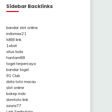
Sidebar Backlinks
bandar slot online
indomax21
M88 link
1xbat
situs bola
hantam88
togel terpercaya
bandar togel
91 Club
data toto macau
slot online
bokep indo
domtoto link
azura77
Link Seributoto