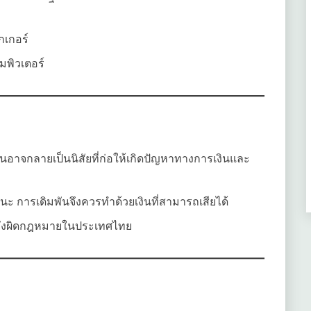
กเกอร์
มพิวเตอร์
อาจกลายเป็นนิสัยที่ก่อให้เกิดปัญหาทางการเงินและ
นะ การเดิมพันจึงควรทำด้วยเงินที่สามารถเสียได้
ยังผิดกฎหมายในประเทศไทย