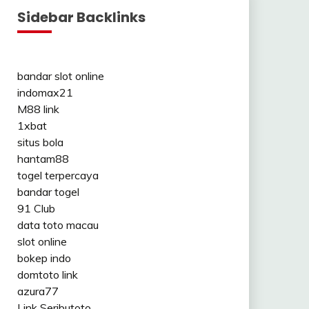
Sidebar Backlinks
bandar slot online
indomax21
M88 link
1xbat
situs bola
hantam88
togel terpercaya
bandar togel
91 Club
data toto macau
slot online
bokep indo
domtoto link
azura77
Link Seributoto