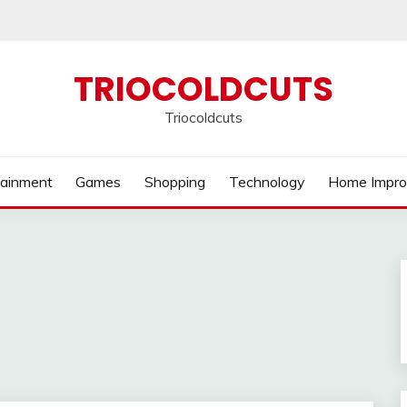
TRIOCOLDCUTS
Triocoldcuts
tainment
Games
Shopping
Technology
Home Impr